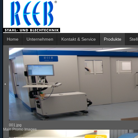
Home
Unternehmen
Kontakt & Service
Produkte
Stel
001.jpg
Main Promo Images