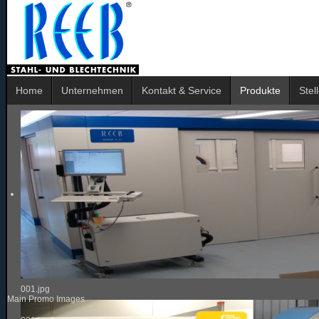
Home
Unternehmen
Kontakt & Service
Produkte
Stel
001.jpg
Main Promo Images