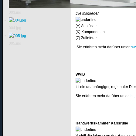
gemeinsamen Nutzen aus vorhanden
003.jpg
Die Mitglieder
(A) Ausrüster
004.jpg
(K) Komponenten
(Z) Zulieferer
005.jpg
Sie erfahren mehr darüber unter:
ww
WVIB
Ist ein unabhängiger, regionaler Dien
Sie erfahren mehr darüber unter:
htt
Handwerkskammer Karlsruhe
Vertritt die Interessen der Handwer