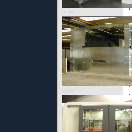
003.jpg
Un
004.jpg
Zu
an