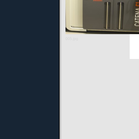
Be
Wi
Ih
005.jpg