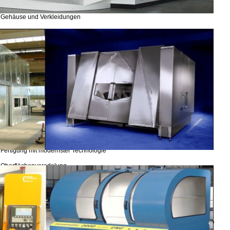
Groß- und Kompaktkabinen
Gehäuse und Verkleidungen
Steuerpulte und Schaltschränke
Biege- und Laserteile
Vollständig montierte Baugruppen
ser Service
3D-CAD Konstruktion
Beratung & Betreuung
Fertigung mit modernster Technologie
Oberflächenveredelung
Auslieferung und Montage
friedene Kunden sind für uns die beste Werbung. Deshalb bieten wir für
spruchsvolle Konstruktionen aus Stahl, Edelstahl und Aluminium, kompetente