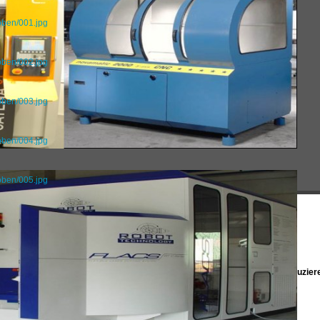
oben/001.jpg
oben/002.jpg
oben/003.jpg
oben/004.jpg
oben/005.jpg
illkommen bei Reeb in Remchingen
r sind ein mittelständisches Unternehmen der Blechbearbeitung und produzier
s anerkannter Komplettanbieter für unterschiedlichste Branchen