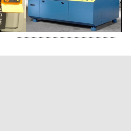
ratung und optimale Lösungen an. Wirtschaftlich, präzise und schnell.
r freuen uns, auch Sie schon bald zu unseren Kunden zählen zu dürfen.
r Reeb-Team
..................................................................................................................