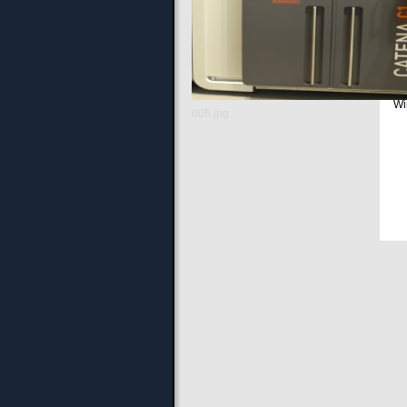
E-
Fü
Ve
Wi
005.jpg