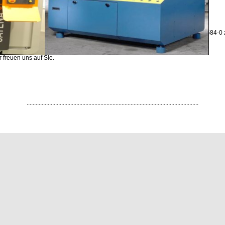
Mail:
m.berger@reeb.de
r weitere Fragen steht Ihnen Frau Feltl gerne auch telefonisch unter 07232/3684-0 
rfügung.
r freuen uns auf Sie.
..................................................................................................................