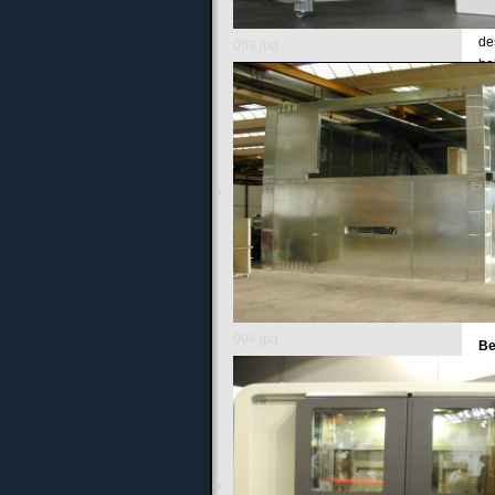
Wi
de
003.jpg
ho
he
le
Be
un
Re
004.jpg
Be
Re
He
Di
75