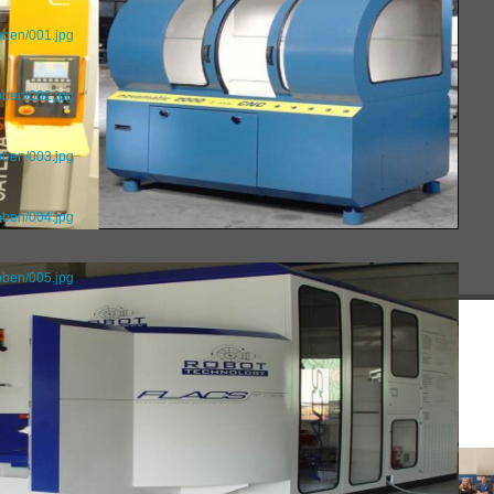
oben/001.jpg
oben/002.jpg
oben/003.jpg
oben/004.jpg
oben/005.jpg
usbildung bei Reeb
r sind ein Ausbildungsbetrieb