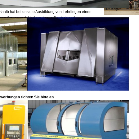
r wissen die praxisnahe Qualifikation sehr zu schätzen,
shalb hat bei uns die Ausbildung von Lehrlingen einen
hen Stellenwert. Und um den in Deutschland
rrschenden Fachkräftemangel entgegen zu wirken,
isten wir unseren Beitrag, in dem jeder leistungsbereite
werber noch eine echte Chance auf eine Lehrstelle bei
s hat.
eb stellt folgende Ausbildungsplätze zur Verfügung:
Konstruktionsmechaniker Fachrichtung Feinblechbau (m/w/d)
werbungen richten Sie bitte an
eb GmbH & Co. KG
rr Berger
eselstraße 20
196 Remchingen