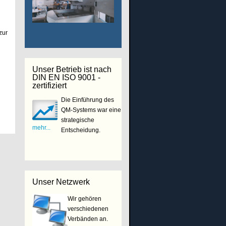
zur
Unser Betrieb ist nach
DIN EN ISO 9001 -
zertifiziert
Die Einführung des
QM-Systems war eine
strategische
mehr...
Entscheidung.
Unser Netzwerk
Wir gehören
verschiedenen
Verbänden an.