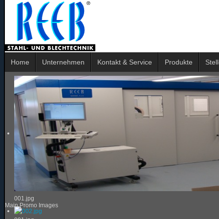
Home
Unternehmen
Kontakt & Service
Produkte
Stel
001.jpg
Main Promo Images