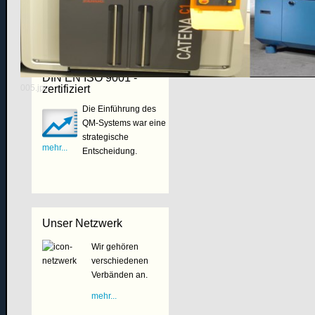
Unser Betrieb ist nach
DIN EN ISO 9001 -
005.jpg
zertifiziert
Die Einführung des
QM-Systems war eine
strategische
mehr...
Entscheidung.
Unser Netzwerk
Wir gehören
verschiedenen
Verbänden an.
mehr...