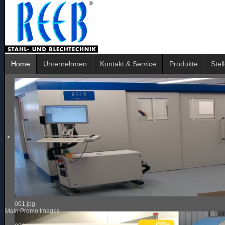
Home
Unternehmen
Kontakt & Service
Produkte
Stel
001.jpg
Main Promo Images