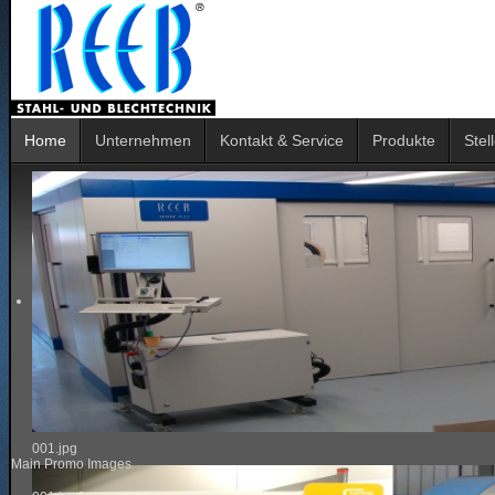
Home
Unternehmen
Kontakt & Service
Produkte
Stel
001.jpg
Main Promo Images