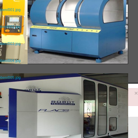
oben/001.jpg
oben/002.jpg
oben/003.jpg
oben/004.jpg
oben/005.jpg
Fehler
Kategorie nicht gefunden