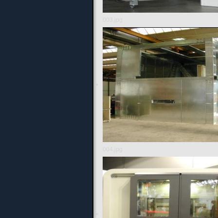
003.jpg
004.jpg
Aktuelles
Unternehmensfilm