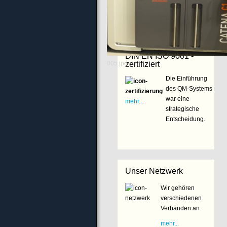
Unser Betrieb ist nach
DIN EN ISO 9001 -
005.jpg
zertifiziert
Die Einführung
des QM-Systems
war eine
mehr...
strategische
Entscheidung.
Unser Netzwerk
Wir gehören
verschiedenen
Verbänden an.
mehr...