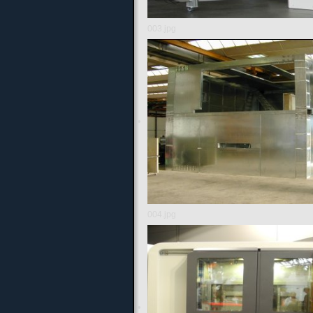
003.jpg
004.jpg