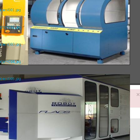
oben/001.jpg
oben/002.jpg
oben/003.jpg
oben/004.jpg
oben/005.jpg
Fehler
Kategorie nicht gefunden